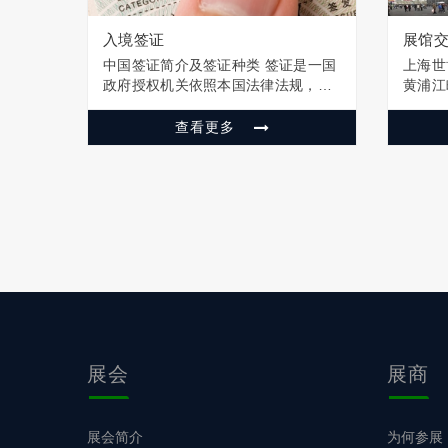
入境签证
展馆
中国签证简介及签证种类 签证是一国
上海世
政府授权机关依照本国法律法规，为
黄浦江
申请入、出或过境本国的外国人颁发
里，西
的一种许可证明。根据国际法及国际
机场巴
查看更多
惯例，任何一个主权国家，有权自主
世博展
决定是否允许外国人入出其国（边）
区博成
境，依照本国法律发给签证、拒发签
机场—
证或吊销已经签…
人…
展会
展商
展会简介
为何参展