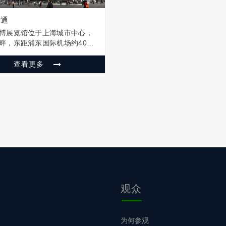
交通
博展览馆位于上海城市中心，
畔，东距浦东国际机场约40公
距虹桥机场约20公里，可乘坐
士、地铁以及多条公交至上海
查看更多
览馆 展馆地址：上海市浦东新
路850号 机场交通篇 浦东国际
世博展览馆 地铁：乘2号线至
观众
为何参观