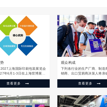
优势
观众构成
PF 2027上海国际印刷包装展览会
下列各行业的生产厂商、制造
027年6月1-3日在上海世博展览
销商、出口贸易商决策人将亲
东新区博成路850号）隆重举
现场。 各类消费品、食品、酒
会由中国展览领导品牌——上
类、盐、果蔬、饮料、糖果、
查看更多
查看更多
展览服务有限公司举办，将为
咖啡、烟草、焙烤、外卖等药
业观众打造一个线下交易采购
健品、茶叶、香水、化妆品、
我们的展会主题为“绿色…
面膜、农药、洗涤用品印刷厂
厂、出版社、文…