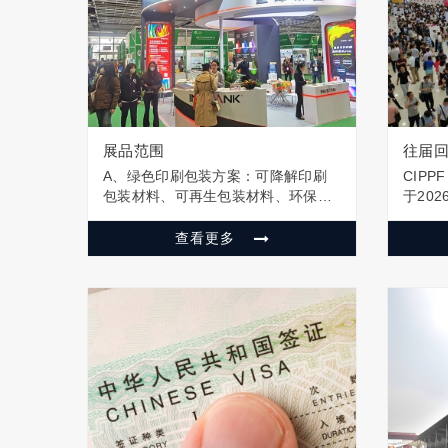
展品范围
往届
A、绿色印刷包装方案：可降解印刷
CIP
包装材料、可再生包装材料、环保油
于20
墨、再生纸塑产品、新零售包装及陈
成功举
列方案、包装及零售展示用品、包装
5000
查看更多
服务等； B、食品及饮料包装方案：
多款印
纸/袋、饮料包装、吸塑包装、食品/饮
天的C
料塑料袋、食品包装、食品包装纸/
览会共
袋、食品保…