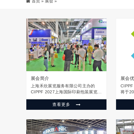
首页
»
展会
»
展会简介
展会
上海禾欣展览服务有限公司主办的
CIP
CIPPF 2027上海国际印刷包装展览会
将于2
将于2027年6月1-3日在上海世博展览
馆（浦
馆隆重举办，CIPPF上海国际印刷包
办。展
查看更多
装展览会致力于打造一站式的商贸平
海禾欣
台，展会集中展示各类印刷包装机械
六万专
设备、材料、耗材、印刷包装制…
盛会。